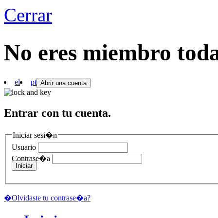
Cerrar
No eres miembro to
el
pt
Abrir una cuenta
Entrar con tu cuenta.
Iniciar sesi�n
Usuario
Contrase�a
Iniciar
�Olvidaste tu contrase�a?