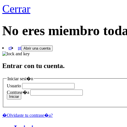
Cerrar
No eres miembro to
el
pt
Abrir una cuenta
Entrar con tu cuenta.
Iniciar sesi�n
Usuario
Contrase�a
Iniciar
�Olvidaste tu contrase�a?