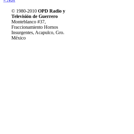
© 1980-2010
OPD Radio y
Acerca de Soy Guerrero
Televisión de Guerrero
Privacidad
Monteblanco #37,
Radio
Fraccionamiento Hornos
Televisión
Insurgentes, Acapulco, Gro.
Contacto
México