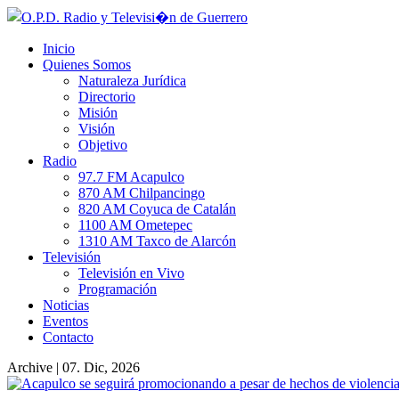
Inicio
Quienes Somos
Naturaleza Jurídica
Directorio
Misión
Visión
Objetivo
Radio
97.7 FM Acapulco
870 AM Chilpancingo
820 AM Coyuca de Catalán
1100 AM Ometepec
1310 AM Taxco de Alarcón
Televisión
Televisión en Vivo
Programación
Noticias
Eventos
Contacto
Archive | 07. Dic, 2026