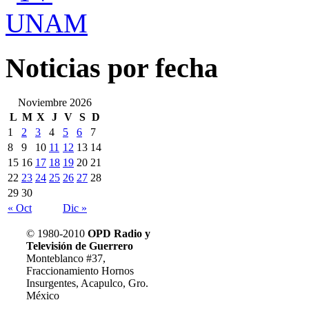
Noticias por fecha
Noviembre 2026
L
M
X
J
V
S
D
1
2
3
4
5
6
7
8
9
10
11
12
13
14
15
16
17
18
19
20
21
22
23
24
25
26
27
28
29
30
« Oct
Dic »
© 1980-2010
OPD Radio y
Acerca de Soy Guerrero
Televisión de Guerrero
Privacidad
Monteblanco #37,
Radio
Fraccionamiento Hornos
Televisión
Insurgentes, Acapulco, Gro.
Contacto
México